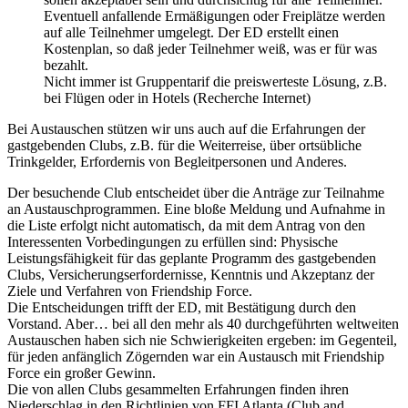
Eventuell anfallende Ermäßigungen oder Freiplätze werden
auf alle Teilnehmer umgelegt. Der ED erstellt einen
Kostenplan, so daß jeder Teilnehmer weiß, was er für was
bezahlt.
Nicht immer ist Gruppentarif die preiswerteste Lösung, z.B.
bei Flügen oder in Hotels (Recherche Internet)
Bei Austauschen stützen wir uns auch auf die Erfahrungen der
gastgebenden Clubs, z.B. für die Weiterreise, über ortsübliche
Trinkgelder, Erfordernis von Begleitpersonen und Anderes.
Der besuchende Club entscheidet über die Anträge zur Teilnahme
an Austauschprogrammen. Eine bloße Meldung und Aufnahme in
die Liste erfolgt nicht automatisch, da mit dem Antrag von den
Interessenten Vorbedingungen zu erfüllen sind: Physische
Leistungsfähigkeit für das geplante Programm des gastgebenden
Clubs, Versicherungserfordernisse, Kenntnis und Akzeptanz der
Ziele und Verfahren von Friendship Force.
Die Entscheidungen trifft der ED, mit Bestätigung durch den
Vorstand. Aber… bei all den mehr als 40 durchgeführten weltweiten
Austauschen haben sich nie Schwierigkeiten ergeben: im Gegenteil,
für jeden anfänglich Zögernden war ein Austausch mit Friendship
Force ein großer Gewinn.
Die von allen Clubs gesammelten Erfahrungen finden ihren
Niederschlag in den Richtlinien von FFI Atlanta (Club and